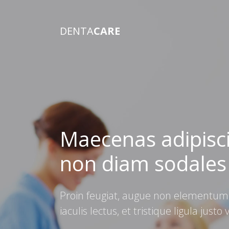
DENTA
CARE
Maecenas adipisc
non diam sodales
Proin feugiat, augue non elementum
iaculis lectus, et tristique ligula just