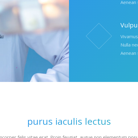
Aenean s
Vulpu
Vivamus 
Nulla ne
Aenean s
purus iaculis lectus
mcorper felis vitae erat. Proin feugiat, augue non elementum po