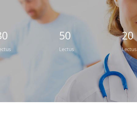
30
50
20
ectus
Lectus
Lectus