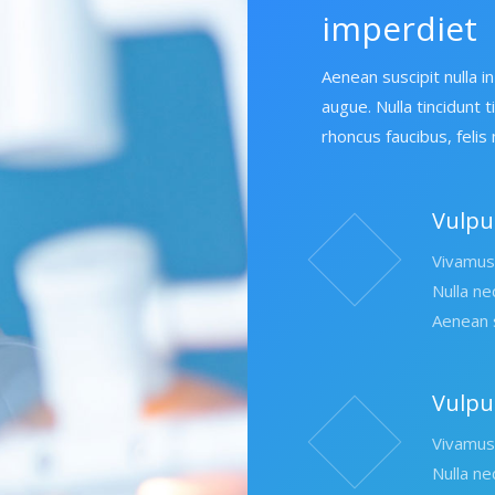
imperdiet
Aenean suscipit nulla 
augue. Nulla tincidunt t
rhoncus faucibus, fel
Vulpu
Vivamus 
Nulla ne
Aenean s
Vulpu
Vivamus 
Nulla ne