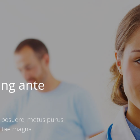
ing ante
 posuere, metus purus
o vitae magna.