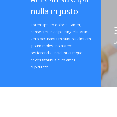
nulla in justo.
Lorem ipsum dolor sit amet,
consectetur adipisicing elit. Animi
vero accusantium sunt sit aliquam
L
ipsum molestias autem
perferendis, incidunt cumque
necessitatibus cum amet
cupiditate